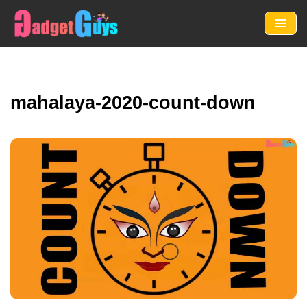
Skip
to
content
mahalaya-2020-count-down